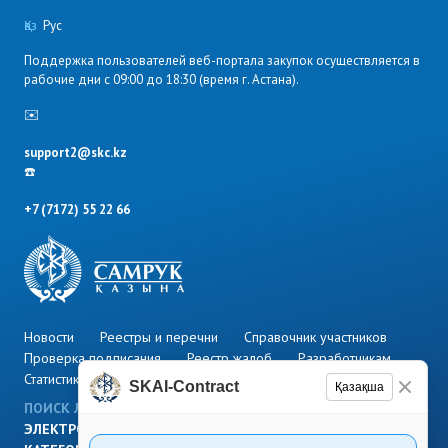
Қаз
Pyс
Поддержка пользователей веб-портала закупок осуществляется в
рабочие дни с 09:00 до 18:30 (время г. Астана).
✉️
support2@skc.kz
☎️
+7 (7172) 55 22 66
Новости
Реестры и перечни
Справочник участников
Проверка подписания
Реестр жалоб
Разработчикам
Статистика
FAQ
SKAI-Contract
Қазақша
ПОИСК ЛОТОВ
ПОИСК ПЛАНОВ
РЕГЛАМЕНТЫ
ЭЛЕКТРОННЫЙ МАГАЗИН