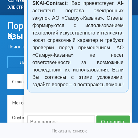
КАТЕГОРИЙНОЕ УПРАВЛЕНИЕ ЗАКУПКАМИ
ОТЧЕТЫ
SKAI-Contract:
Вас приветствует AI-
ЭЛЕКТРОННАЯ ПЛАТФОРМА ЗАКУПОК МЭКС
ассистент портала электронных
закупок АО «Самрук-Казына». Ответы
Портал закупок «Самрук-
формируются с использованием
Қазына»
технологий искусственного интеллекта,
носят справочный характер и требуют
Поиск закупок и лотов
проверки перед применением. АО
«Самрук-Казына» не несет
Лоты
Закупки
Договоры
ответственности за возможные
последствия их использования. Если
Вы согласны с этими условиями,
задайте вопрос – я постараюсь помочь!
Отправить
Показать список